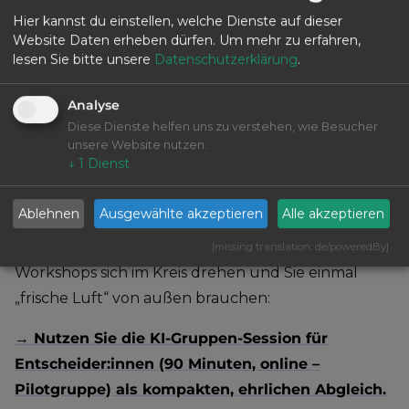
Gruppen, Vor-Ort-Termin, Sparring) für Ihre
Hier kannst du einstellen, welche Dienste auf dieser
Situation passen.
e
Website Daten erheben dürfen.
Um mehr zu erfahren,
lesen Sie bitte unsere
Datenschutzerklärung
.
Sie bekommen Input, aber vor allem:
Sie bekommen Orientierung.
Analyse
Diese Dienste helfen uns zu verstehen, wie Besucher
unsere Website nutzen.
Wenn Sie eine Perspektive von
↓
1
Dienst
außen brauchen, bevor Sie intern
weitermachen
Ablehnen
Ausgewählte akzeptieren
Alle akzeptieren
Wenn Sie das Gefühl haben, dass interne
[missing translation: de/poweredBy]
Workshops sich im Kreis drehen und Sie einmal
„frische Luft“ von außen brauchen:
→ Nutzen Sie die KI-Gruppen-Session für
Entscheider:innen (90 Minuten, online –
Pilotgruppe) als kompakten, ehrlichen Abgleich.