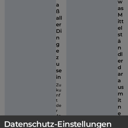
w
a
as
ß
M
all
itt
er
el
Di
st
n
ä
g
n
e
dl
z
er
u
d
se
ar
in
a
Zu
us
ku
m
nf
it
t
de
n
r
e
Ar
h
be
Datenschutz-Einstellungen
it
m