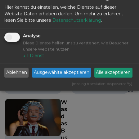
Ju
e
Hier kannst du einstellen, welche Dienste auf dieser
e
ni
n
Website Daten erheben dürfen.
Um mehr zu erfahren,
29,
k
lesen Sie bitte unsere
Datenschutzerklärung
.
20
ö
26
n
Analyse
n
Diese Dienste helfen uns zu verstehen, wie Besucher
e
unsere Website nutzen.
n
↓
1
Dienst
M
ai
Ablehnen
Ausgewählte akzeptieren
Alle akzeptieren
5,
20
[missing translation: de/poweredBy]
26
W
as
d
as
B
us