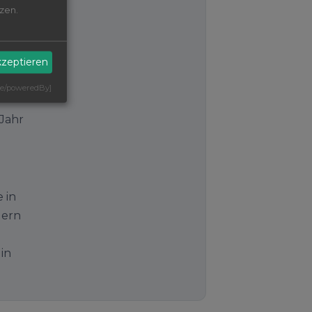
zen.
kzeptieren
 
 de/poweredBy]
ahr 
in 
ern 
n 