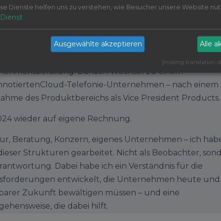
se Dienste helfen uns zu verstehen, wie Besucher unsere Website nut
n in Mannheim zu Hause.
Dienst
s Unternehmen während des Studiums. Erste 
Ausgewählte akzeptieren
Alle a
netprojekte 1995. 1998 Gründung der xmachina GmbH als
etagentur. Ab 2007 über zehn Jahre in der 
[missing translation:
nehmensberatung. Danach Wechsel zu einem 
nnotiertenCloud-Telefonie-Unternehmen – nach einem J
ahme des Produktbereichs als Vice President Products.
2024 wieder auf eigene Rechnung.
r, Beratung, Konzern, eigenes Unternehmen – ich habe 
dieser Strukturen gearbeitet. Nicht als Beobachter, sond
rantwortung. Dabei habe ich ein Verständnis für die 
sforderungen entwickelt, die Unternehmen heute und i
barer Zukunft bewältigen müssen – und eine
ehensweise, die dabei hilft.