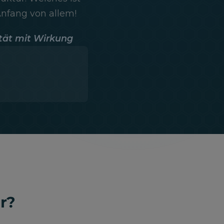
 Anfang von allem!
tät mit Wirkung
r?