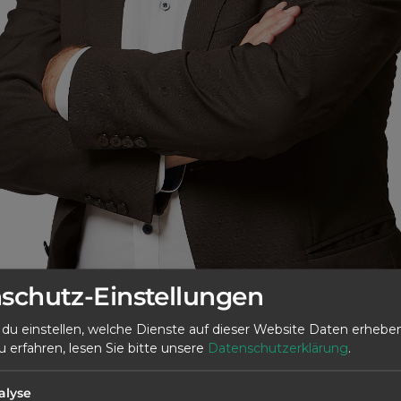
schutz-Einstellungen
 du einstellen, welche Dienste auf dieser Website Daten erheben
fan Walcz
erfahren, lesen Sie bitte unsere
Datenschutzerklärung
.
alyse
ame ist Stefan Walcz. Geboren auf der Ostalb, seit über