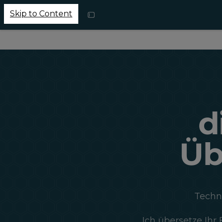
Skip to Content
d
Üb
Techno
Ich übersetze Ihr 