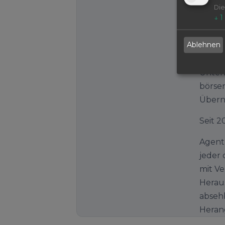
Die
Jahre
↓
1
Erste
Ablehnen
Inter
Intern
Unter
börse
Übern
Seit 
Agentu
jeder 
mit Ve
Herau
abseh
Herang