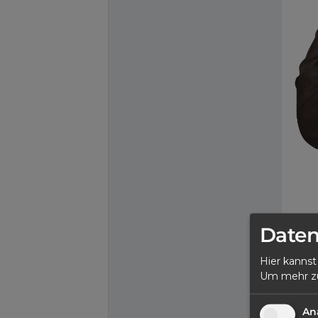
Daten
ereiche
Hier kannst
Ste
Um mehr zu 
An
n
Mein N