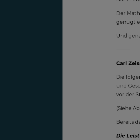
Der Math
genügt ei
Und genau
⸻
Carl Zei
Die folg
und Gesc
vor der S
(Siehe Ab
Bereits d
Die Leist