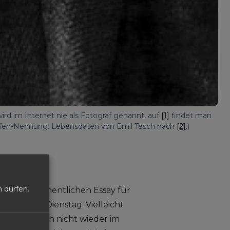
wird im Internet nie als Fotograf genannt, auf 
[1]
 findet man 
rafen-Nennung. Lebensdaten von Emil Tesch nach 
[2]
.)
 dürfen.
be den wöchentlichen Essay für
üblich am Dienstag. Vielleicht
n Anreise noch nicht wieder im