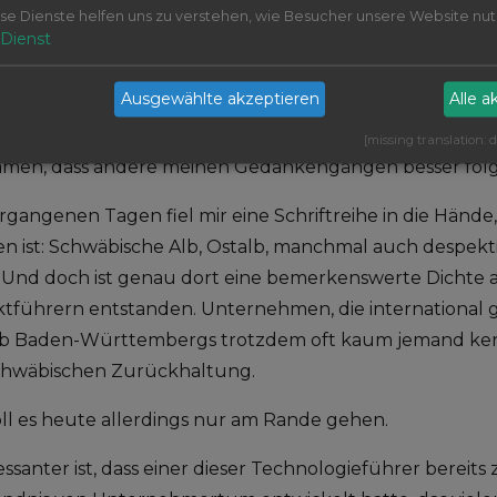
 Rhythmus angekommen bin. Wahrscheinlich ist das aber
se Dienste helfen uns zu verstehen, wie Besucher unsere Website nut
Dienst
end ist: Ich schreibe.
Ausgewählte akzeptieren
Alle a
regelmäßig schreibe, stelle ich fest, dass es dabei viel we
ünglich dachte. Schreiben zwingt mich dazu, mein schn
[missing translation:
amen, dass andere meinen Gedankengängen besser fol
rgangenen Tagen fiel mir eine Schriftreihe in die Hände
 ist: Schwäbische Alb, Ostalb, manchmal auch despektie
 Und doch ist genau dort eine bemerkenswerte Dichte 
tführern entstanden. Unternehmen, die international 
b Baden-Württembergs trotzdem oft kaum jemand ken
schwäbischen Zurückhaltung.
ll es heute allerdings nur am Rande gehen.
ressanter ist, dass einer dieser Technologieführer bereit