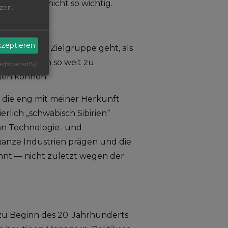
 auch gar nicht so wichtig.
zen.
kzeptieren
niger um eine Zielgruppe geht, als
elles Denken so weit zu
 de/poweredBy]
gen können.
, die eng mit meiner Herkunft
rlich „schwäbisch Sibirien“
an Technologie- und
ganze Industrien prägen und die
nt — nicht zuletzt wegen der
s zu Beginn des 20. Jahrhunderts