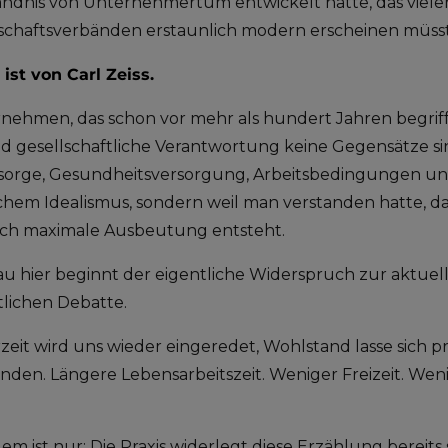
ändnis von Unternehmertum entwickelt hatte, das viele
schaftsverbänden erstaunlich modern erscheinen müsst
ist von Carl Zeiss.
nehmen, das schon vor mehr als hundert Jahren begriffe
nd gesellschaftliche Verantwortung keine Gegensätze s
rsorge, Gesundheitsversorgung, Arbeitsbedingungen und
hem Idealismus, sondern weil man verstanden hatte, dass
rch maximale Ausbeutung entsteht.
 hier beginnt der eigentliche Widerspruch zur aktuell
tlichen Debatte.
eit wird uns wieder eingeredet, Wohlstand lasse sich pr
den. Längere Lebensarbeitszeit. Weniger Freizeit. Weni
em ist nur: Die Praxis widerlegt diese Erzählung bereits