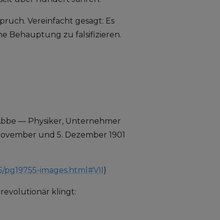
uch. Vereinfacht gesagt: Es
e Behauptung zu falsifizieren.
 Abbe — Physiker, Unternehmer
 November und 5. Dezember 1901
5/pg19755-images.html#VII
)
evolutionär klingt: