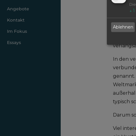
normalen
Die
Angebote
↓
1
Entscheid
Kontakt
Ablehnen
Seit ich 
Im Fokus
ich urspr
Essays
verlangs
In den ve
verbunden
genannt.
Weltmark
außerhal
typisch 
Darum so
Viel inte