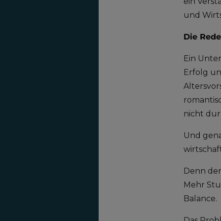
ein Verst
und Wirt
Die Rede 
Ein Unter
Erfolg u
Altersvo
romantisc
nicht du
Und genau
wirtschaf
Denn derz
Mehr Stun
Balance.
Das Probl