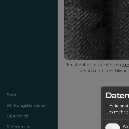
Ernst Abbe, Fotografie von 
Emi
jedoch unter der Bildn
Daten
Start
Wirkungsbereiche
Hier kannst
Heute si
Um mehr zu 
meine Web
Über mich
liegt es 
An
Referenzen