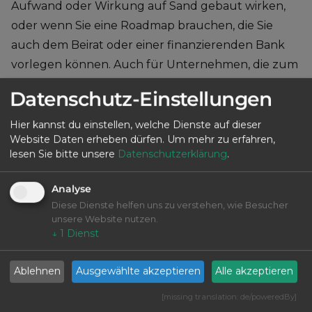
Aufwand oder Wirkung auf Sand gebaut wirken,
oder wenn Sie eine Roadmap brauchen, die Sie
auch dem Beirat oder einer finanzierenden Bank
vorlegen können. Auch für Unternehmen, die zum
ersten Mal eine strukturierte Digitalisierungs-
Datenschutz-Einstellungen
Roadmap erarbeiten wollen, ist das Format
geeignet — vorausgesetzt, eine
Hier kannst du einstellen, welche Dienste auf dieser
e
Website Daten erheben dürfen.
Um mehr zu erfahren,
Standortbestimmung wurde bereits durchgeführt
lesen Sie bitte unsere
Datenschutzerklärung
.
oder die Ausgangslage ist klar.
Analyse
Ablauf
Diese Dienste helfen uns zu verstehen, wie Besucher
unsere Website nutzen.
Unverbindliches Vorgespräch (60 Min)
— wir
↓
1
Dienst
prüfen, ob Ihre Ausgangslage für das Format
geeignet ist, und stimmen den Zuschnitt ab.
Ablehnen
Ausgewählte akzeptieren
Alle akzeptieren
Sichtung bestehender Unterlagen
— Ihre
[missing translation: de/poweredBy]
aktuelle Roadmap, IT-Strategie, relevante