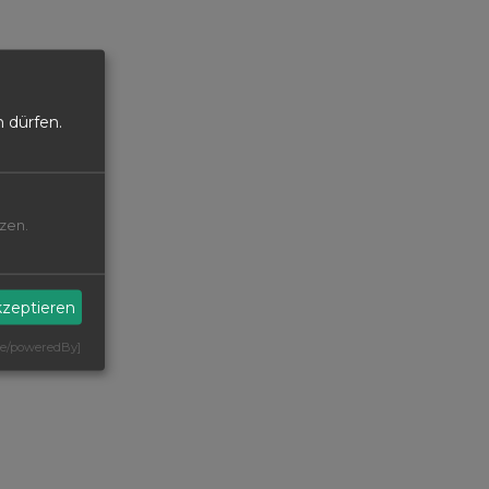
 dürfen.
zen.
kzeptieren
 de/poweredBy]