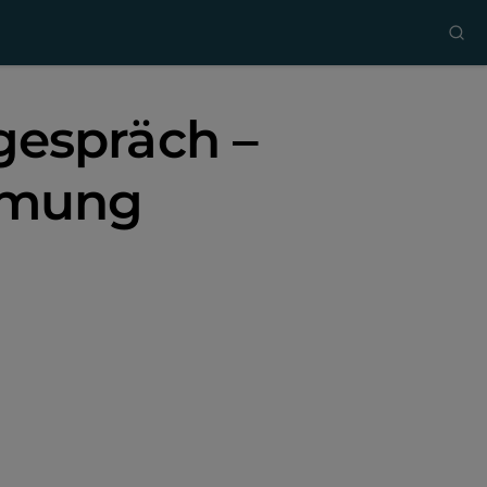
gespräch –
mmung